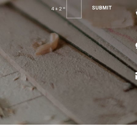
=
SUBMIT
4 + 2