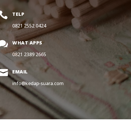

TELP
0821 2552 0424

WHAT APPS
0821 2389 2665

EMAIL
info@kedap-suara.com