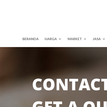
BERANDA
HARGA
MARKET
JASA
CONTACT
GET A QU