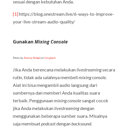
sesuai dengan kebutuhan Anda.
[1]
https://blog.onestream.live/6-ways-to-improve-
your-live-stream-audio-quality/
Gunakan
Mixing Console
Photo by
Alexey Ruban
on
Unsplash
Jika Anda berencana melakukan
livestreaming
secara
rutin, tidak ada salahnya membeli
mixing console
.
Alat ini bisa mengambil audio langsung dari
sumbernya dan memberi Anda kualitas suara
terbaik. Penggunaan
mixing console
sangat cocok
jika Anda melakukan
livestreaming
dengan
menggunakan beberapa sumber suara. Misalnya
saja membuat
podcast
dengan
backsound
.